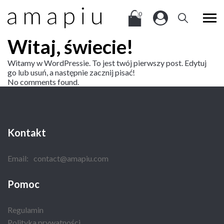
0
Witaj, świecie!
Witamy w WordPressie. To jest twój pierwszy post. Edytuj
go lub usuń, a następnie zacznij pisać!
No comments found.
Kontakt
Email:
contact@amapiu.com
Pomoc
Regulamin
Polityka prywatności