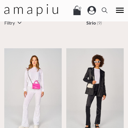
0
Filtry
Sirio
(9)